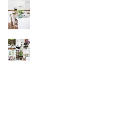
Flores pela casa
Arquivo
setembro de 2019
(7)
7 posts
agosto de 2018
(1)
1 post
junho de 2018
(1)
1 post
agosto de 2017
(2)
2 posts
abril de 2017
(2)
2 posts
Procurar por tags
af
boas vindas
consultoria em decoração