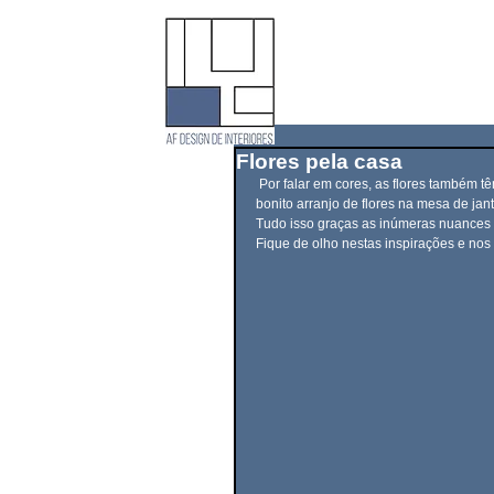
Flores pela casa
 Por falar em cores, as flores também têm o poder de criar pinceladas nos ambientes da casa. Basta colocar um 
bonito arranjo de flores na mesa de jant
Tudo isso graças as inúmeras nuances 
Fique de olho nestas inspirações e nos 