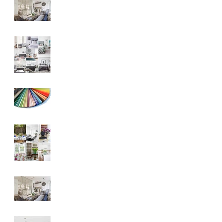
Apartamentos
pequenos
Design Escandinavo
Boas Vindas!
Flores pela casa
Apartamentos
pequenos
Ahhh os detalhes....