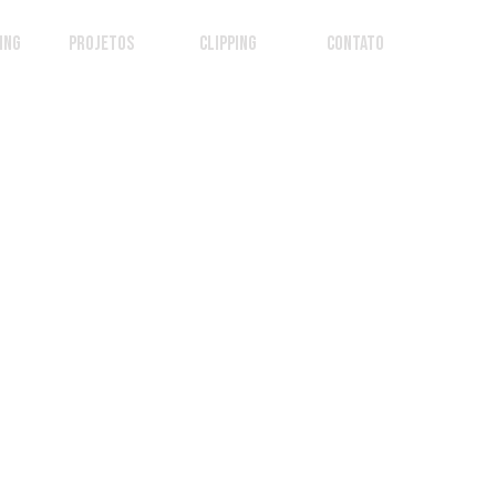
ING
PROJETOS
CLIPPING
CONTATO
Posts Em Destaque
Verifique em
breve
Assim que novos
posts forem
publicados, você
poderá vê-los aqui.
Posts Recentes