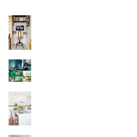
Home Office
O poder das cores
Ahhh os detalhes....