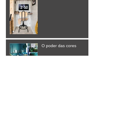
O poder das cores
Ahhh os detalhes....