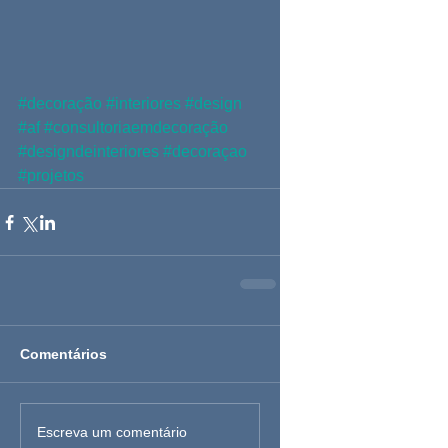
#decoração
#interiores
#design
#af
#consultoriaemdecoração
#designdeinteriores
#decoraçao
#projetos
Comentários
Escreva um comentário