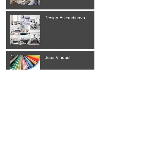
Design Escandinavo
Boas Vindas!
Flores pela casa
Apartamentos pequenos